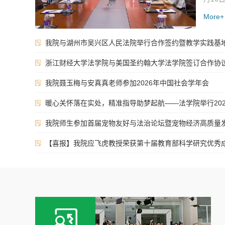
队赴宝
More+
作暨党
珍及相
我院与湖州市吴兴区人民法院举行合作签约暨教学实践基
养、产
交流，
浙江财经大学法学院与美国圣约翰大学法学院签订合作协
会议伊
我院聂玉梅与安真真老师参加2026年中国社会学年会
业宣...
暖心关怀落在实处，精准指导助梦起航——法学院举行2023
我院师生参加首届宠物友好与法治论坛暨宠物经济高质量发展与
【喜报】我院应飞虎教授荣获第十届教育部科学研究优秀