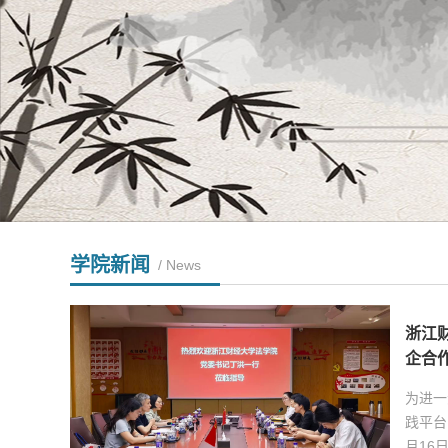
学院新闻
/ News
浙江
企合
为进一
践平台
月16