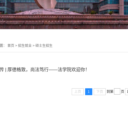
位置：
首页
>
招生就业
>
硕士生招生
传 | 厚德格致，尚法笃行——法学院欢迎你！
上页
1
下页
到第
页