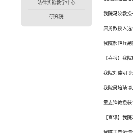
法律实验教学中心
我院冯姣教授
研究院
唐勇教授入选
我院郝艳兵副
【喜报】我院
我院刘佳明博
我院吴培琦博
童志锋教授获
【喜讯】我院
我院王奥运博