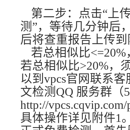
第二步：点击
“上
测”，等待几分钟后
后将查重报告上传到
若总相似比
<=2
若总相似比>20%
以到
v
pcs官网联系客服
文检测
QQ
服务
群
（
5
http://vpcs.cqvip.c
具体操作详见附件
1